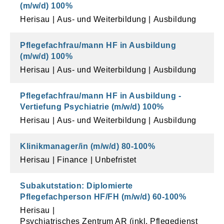
(m/w/d)
100
%
Herisau
Aus- und Weiterbildung
Ausbildung
Pflegefachfrau/mann HF in Ausbildung
(m/w/d)
100
%
Herisau
Aus- und Weiterbildung
Ausbildung
Pflegefachfrau/mann HF in Ausbildung -
Vertiefung Psychiatrie (m/w/d)
100
%
Herisau
Aus- und Weiterbildung
Ausbildung
Klinikmanager/in (m/w/d)
80
-
100
%
Herisau
Finance
Unbefristet
Subakutstation: Diplomierte
Pflegefachperson HF/FH (m/w/d)
60
-
100
%
Herisau
Psychiatrisches Zentrum AR (inkl. Pflegedienst