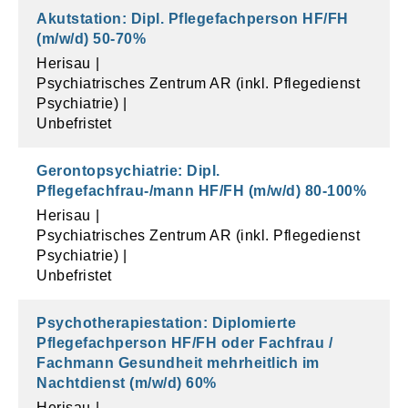
Akutstation: Dipl. Pflegefachperson HF/FH
(m/w/d)
50
-
70
%
Herisau
Psychiatrisches Zentrum AR (inkl. Pflegedienst
Psychiatrie)
Unbefristet
Gerontopsychiatrie: Dipl.
Pflegefachfrau-/mann HF/FH (m/w/d)
80
-
100
%
Herisau
Psychiatrisches Zentrum AR (inkl. Pflegedienst
Psychiatrie)
Unbefristet
Psychotherapiestation: Diplomierte
Pflegefachperson HF/FH oder Fachfrau /
Fachmann Gesundheit mehrheitlich im
Nachtdienst (m/w/d)
60
%
Herisau