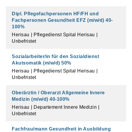
Dipl. Pflegefachpersonen HF/FH und
Fachpersonen Gesundheit EFZ (m/w/d)
40
-
100
%
Herisau
Pflegedienst Spital Herisau
Unbefristet
Sozialarbeiter/in für den Sozialdienst
Akutsomatik (m/w/d)
50
%
Herisau
Pflegedienst Spital Herisau
Unbefristet
Oberärztin / Oberarzt Allgemeine Innere
Medizin (m/w/d)
40
-
100
%
Herisau
Departement Innere Medizin
Unbefristet
Fachfrau/mann Gesundheit in Ausbildung