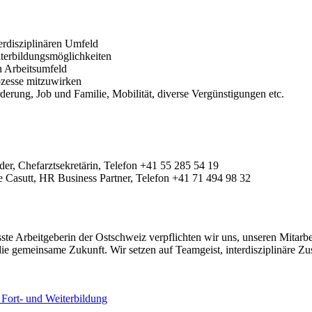
erdisziplinären Umfeld
iterbildungsmöglichkeiten
 Arbeitsumfeld
ozesse mitzuwirken
erung, Job und Familie, Mobilität, diverse Vergünstigungen etc.
er, Chefarztsekretärin, Telefon +41 55 285 54 19
 Casutt, HR Business Partner, Telefon +41 71 494 98 32
te Arbeitgeberin der Ostschweiz verpflichten wir uns, unseren Mitarbei
r die gemeinsame Zukunft. Wir setzen auf Teamgeist, interdisziplinäre
Fort- und Weiterbildung